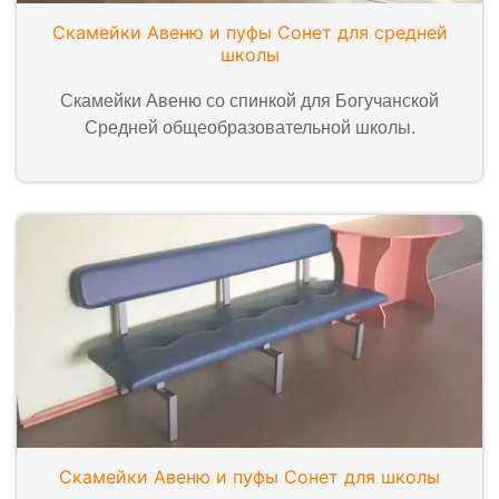
Скамейки Авеню и пуфы Сонет для средней
школы
Скамейки Авеню со спинкой для Богучанской
Средней общеобразовательной школы.
Скамейки Авеню и пуфы Сонет для школы