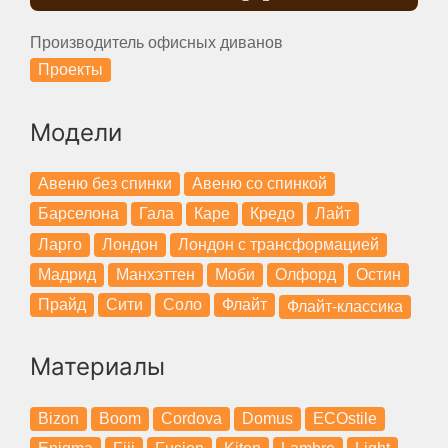
Производитель офисных диванов
Проекты
Модели
Авеню без спинки
Авеню со спинкой
Барселона
Гала
Каре
Кредо
Лайт
Ларго
Лондон
Лондон с трансформацией
Мадрид
Манхэттен
Моби
Олфорд
Остин
Прайд
Сити
Соло
Флайт
Флайт-классика
Материалы
Bizon
Boom
Cordova
Domus
ECOstile