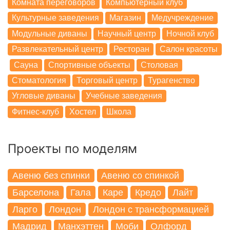
Комната переговоров
Компьютерный клуб
Культурные заведения
Магазин
Медучреждение
Модульные диваны
Научный центр
Ночной клуб
Развлекательный центр
Ресторан
Салон красоты
Сауна
Спортивные объекты
Столовая
Стоматология
Торговый центр
Турагенство
Угловые диваны
Учебные заведения
Фитнес-клуб
Хостел
Школа
Проекты по моделям
Авеню без спинки
Авеню со спинкой
Барселона
Гала
Каре
Кредо
Лайт
Ларго
Лондон
Лондон с трансформацией
Мадрид
Манхэттен
Моби
Олфорд