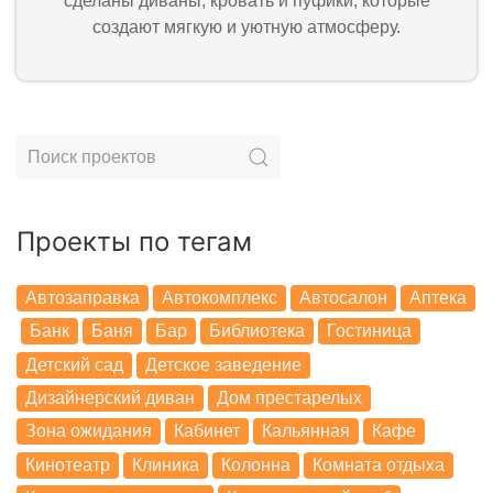
сделаны диваны, кровать и пуфики, которые
создают мягкую и уютную атмосферу.
Проекты по тегам
Автозаправка
Автокомплекс
Автосалон
Аптека
Банк
Баня
Бар
Библиотека
Гостиница
Детский сад
Детское заведение
Дизайнерский диван
Дом престарелых
Зона ожидания
Кабинет
Кальянная
Кафе
Кинотеатр
Клиника
Колонна
Комната отдыха