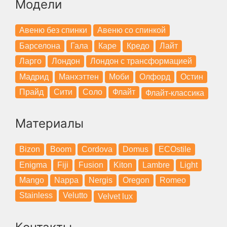
Модели
Авеню без спинки
Авеню со спинкой
Барселона
Гала
Каре
Кредо
Лайт
Ларго
Лондон
Лондон с трансформацией
Мадрид
Манхэттен
Моби
Олфорд
Остин
Прайд
Сити
Соло
Флайт
Флайт-классика
Материалы
Bizon
Boom
Cordova
Domus
ECOstile
Enigma
Fiji
Fusion
Kiton
Lambre
Light
Mango
Nappa
Nergis
Oregon
Romeo
Stainless
Velutto
Velvet lux